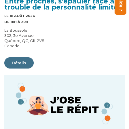
Entre proches, s'épauler face au
trouble de la personnalité limite
LE 18 AOÛT 2026
DE 18H À 20H
La Boussole
302, 3e Avenue
Québec, QC, G1L 2V8
Canada
Détails