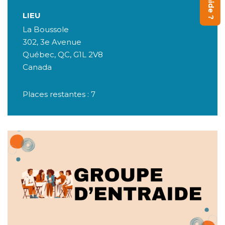
LIEU
La Boussole
302, 3e Avenue
Québec
,
QC
,
G1L 2V8
Canada
Places restantes : 7