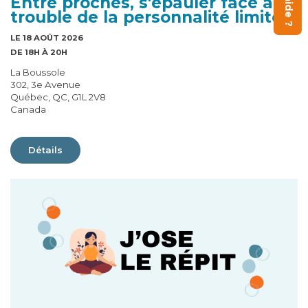
Entre proches, s'épauler face au
trouble de la personnalité limite
LE 18 AOÛT 2026
DE 18H À 20H
La Boussole
302, 3e Avenue
Québec, QC, G1L 2V8
Canada
Détails