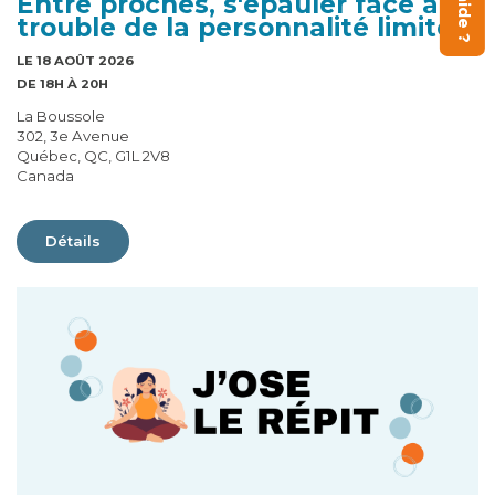
Entre proches, s'épauler face au
trouble de la personnalité limite
LE 18 AOÛT 2026
DE 18H À 20H
La Boussole
302, 3e Avenue
Québec, QC, G1L 2V8
Canada
Détails