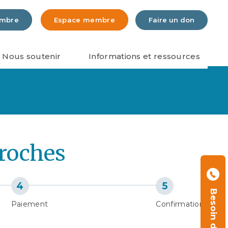
embre
Espace membre
Faire un don
Nous soutenir
Informations et ressources
proches
Besoin d'aide ?
Paiement
Confirmation