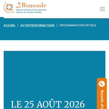
ACCUEIL
ACTIVITÉS/FORMATIONS
PROGRAMMATION DÉTAILS
Entre proches,
s'épauler face à la
maladie mentale
Besoin d'aide ?
LE 25 AOÛT 2026