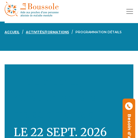
ACCUEIL
ACTIVITÉS/FORMATIONS
PROGRAMMATION DÉTAILS
Entre proches,
s'épauler face à la
maladie mentale
Besoin d'aide ?
LE 22 SEPT. 2026