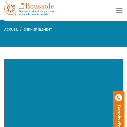
ACCUEIL
DERNIER ÉLÉMENT
Promenade près du
fleuve et délice glacé
(secteur Vieux Cap-
Besoin d'aide ?
Rouge)