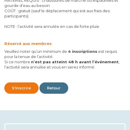
MATÉRIEL REQUIS : chaussures de marche ou espadrilles et
gourde d’eau au besoin
COÛT : gratuit (sauf le déplacement qui est aux frais des
participants)
NOTE : l’activité sera annulée en cas de forte pluie
Réservé aux membres
Veuillez noter qu’un minimum de
4
inscriptions
est requis
pour la tenue de l’activité.
Si ce nombre
n’est pas atteint 48 h avant l’événement
,
l’activité sera annulée et vous en serez informé.
S'inscrire
Retour